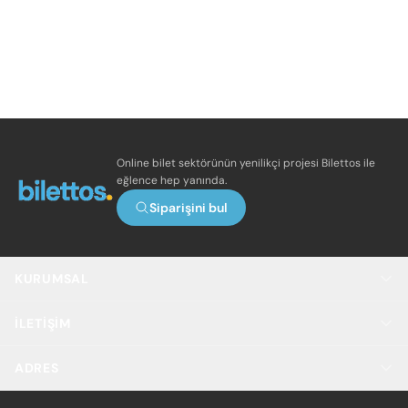
Online bilet sektörünün yenilikçi projesi Bilettos ile
eğlence hep yanında.
Siparişini bul
KURUMSAL
İLETIŞIM
ADRES