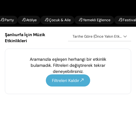
Party
Atölye
Çocuk & Aile
Yemekli Eğlence
Festiva
Şanlıurfa İçin Müzik
Tarihe Göre (Önce Yakın Etkinlikler)
Etkinlikleri
Aramanızla eşleşen herhangi bir etkinlik
bulamadık. Filtreleri değiştirerek tekrar
deneyebilirsiniz.
Filtreleri Kaldır