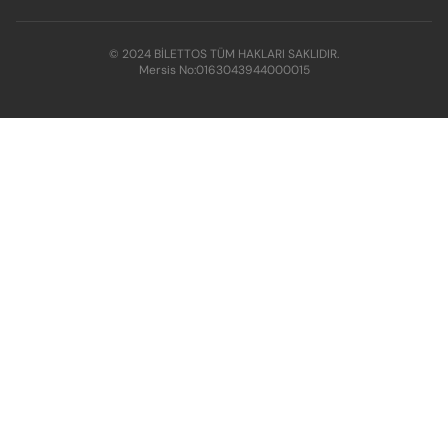
© 2024 BİLETTOS TÜM HAKLARI SAKLIDIR.
Mersis No:
0163043944000015