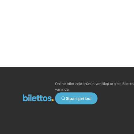
Online bilet sektörünün yenilikçi projesi Bilett
yanında.
Siparişini bul