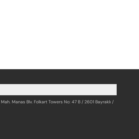
 Mah. Manas Blv. Folkart Towers No: 47 B / 2601 Bayraklı /