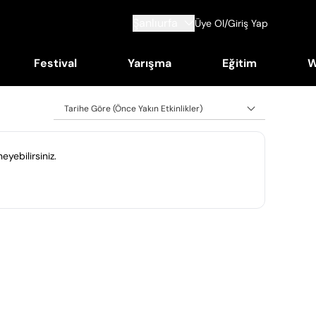
Şanlıurfa
Üye Ol/Giriş Yap
Festival
Yarışma
Eğitim
W
Tarihe Göre (Önce Yakın Etkinlikler)
eyebilirsiniz.