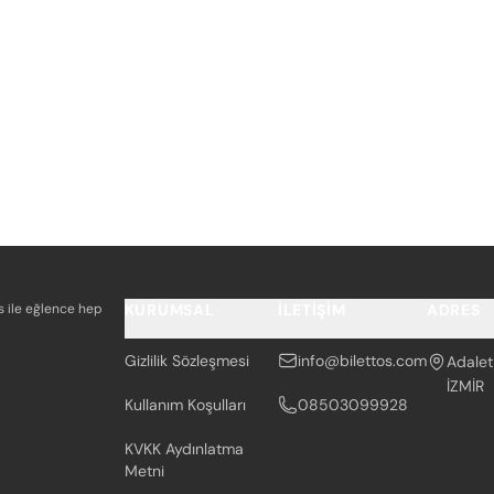
os ile eğlence hep
KURUMSAL
İLETIŞIM
ADRES
Gizlilik Sözleşmesi
info@bilettos.com
Adalet
İZMİR
Kullanım Koşulları
08503099928
KVKK Aydınlatma
Metni