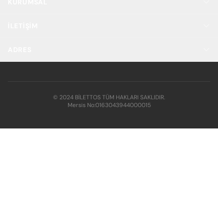
KURUMSAL
İLETIŞIM
ADRES
© 2024 BİLETTOS TÜM HAKLARI SAKLIDIR.
Mersis No:
0163043944000015