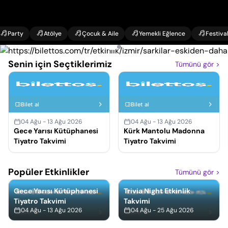
Party
Atölye
Çocuk & Aile
Yemekli Eğlence
Festiva
Senin için Seçtiklerimiz
Tümünü gör
>
Bilet al
Bilet al
04 Ağu - 13 Ağu 2026
04 Ağu - 13 Ağu 2026
Gece Yarısı Kütüphanesi
Kürk Mantolu Madonna
Tiyatro Takvimi
Tiyatro Takvimi
Popüler Etkinlikler
Tümünü gör
>
Gece Yarısı Kütüphanesi
Trivia Night Etkinlik
Tiyatro Takvimi
Takvimi
04 Ağu - 13 Ağu 2026
04 Ağu - 25 Ağu 2026
Bilet al
Bilet al