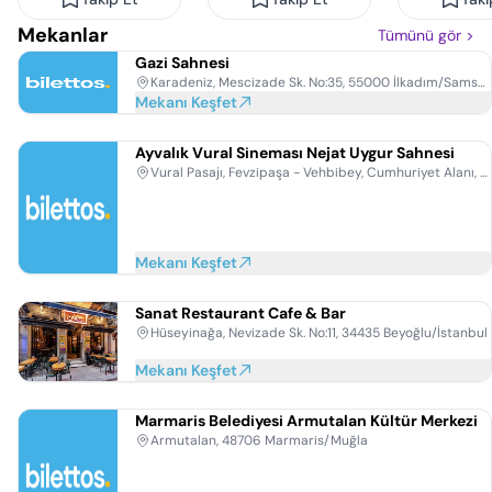
Mekanlar
Tümünü gör
>
Gazi Sahnesi
Karadeniz, Mescizade Sk. No:35, 55000 İlkadım/Samsun
Mekanı Keşfet
Ayvalık Vural Sineması Nejat Uygur Sahnesi
Vural Pasajı, Fevzipaşa - Vehbibey, Cumhuriyet Alanı, 10400 Ayvalık/Balıkesir
Mekanı Keşfet
Sanat Restaurant Cafe & Bar
Hüseyinağa, Nevizade Sk. No:11, 34435 Beyoğlu/İstanbul
Mekanı Keşfet
Marmaris Belediyesi Armutalan Kültür Merkezi
Armutalan, 48706 Marmaris/Muğla