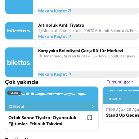
Mekanı Keşfet
Altınoluk Amfi Tiyatro
Altınoluk, Altınoluk Yolu, 10870 Edremit Belediyesi/Edremit/Balıkesir
Mekanı Keşfet
Karşıyaka Belediyesi Çarşı Kültür Merkezi
Donanmacı, Şükran Kurdakul Sk. No:9, 35580 Karşıyaka/İzmir
Mekanı Keşfet
Çok yakında
Tümünü gör
>
Tükendi
Bilet al
Bilet al
06 Ağu - 29 Ağ
Stand Up Geces
Ortak Sahne Tiyatro-Oyunculuk
Eğitimleri Etkinlik Takvimi