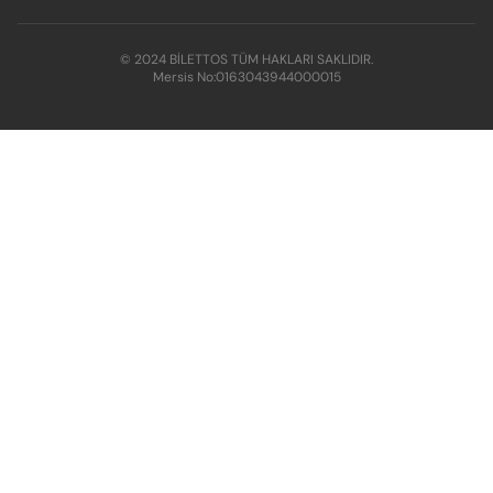
© 2024 BİLETTOS TÜM HAKLARI SAKLIDIR.
Mersis No:
0163043944000015