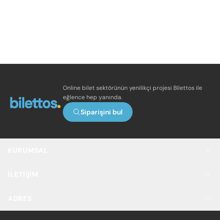
Online bilet sektörünün yenilikçi projesi Bilettos ile
eğlence hep yanında.
Siparişini bul
KURUMSAL
İLETIŞIM
ADRES