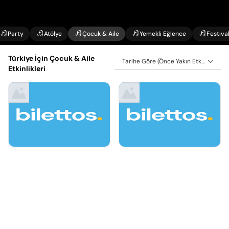
Party
Atölye
Çocuk & Aile
Yemekli Eğlence
Festiva
Türkiye İçin Çocuk & Aile
Tarihe Göre (Önce Yakın Etkinlikler)
Etkinlikleri
6 Ağu - 20 Eyl
Ağu 29, Cumartesi
Şirinler Müzikali Tiyatro
Arı Maya Müzikali Tiyatro
Takvimi
Takvimi