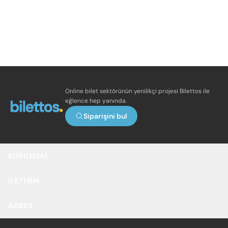
Online bilet sektörünün yenilikçi projesi Bilettos ile
eğlence hep yanında.
Siparişini bul
KURUMSAL
İLETIŞIM
ADRES