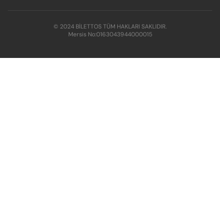
© 2024 BİLETTOS TÜM HAKLARI SAKLIDIR.
Mersis No:
0163043944000015