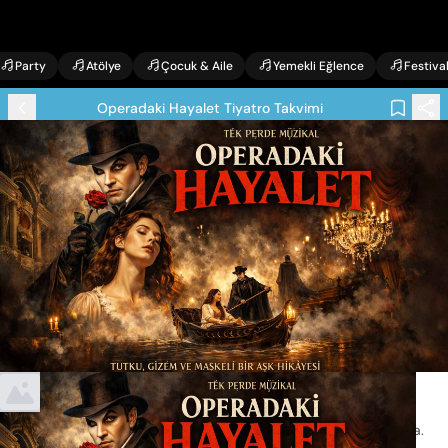
Party
Atölye
Çocuk & Aile
Yemekli Eğlence
Festiva
Operadaki Hayalet Tiyatro Takvimi
Etkinlik Bilgileri
08 Ağustos, Cumartesi
Operadaki Hayalet Tiyatro Takvimi
Pray Tiyatro performansıyla
.