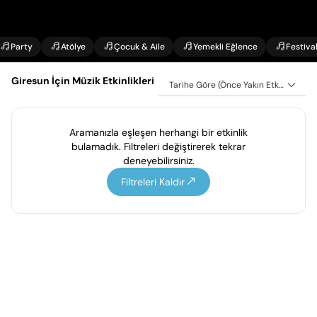
Party
Atölye
Çocuk & Aile
Yemekli Eğlence
Festiva
Giresun İçin Müzik Etkinlikleri
Tarihe Göre (Önce Yakın Etkinlikler)
Aramanızla eşleşen herhangi bir etkinlik
bulamadık. Filtreleri değiştirerek tekrar
deneyebilirsiniz.
Filtreleri Kaldır