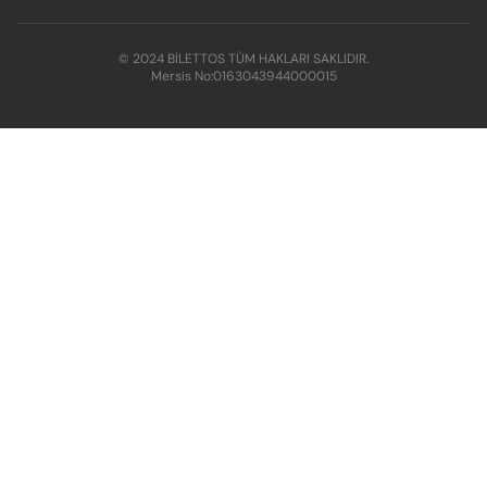
© 2024 BİLETTOS TÜM HAKLARI SAKLIDIR.
Mersis No:
0163043944000015