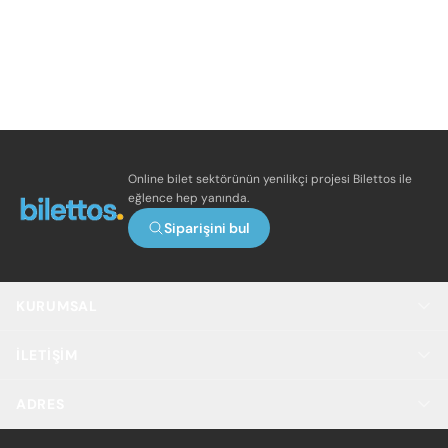
Online bilet sektörünün yenilikçi projesi Bilettos ile
eğlence hep yanında.
Siparişini bul
KURUMSAL
İLETIŞIM
ADRES