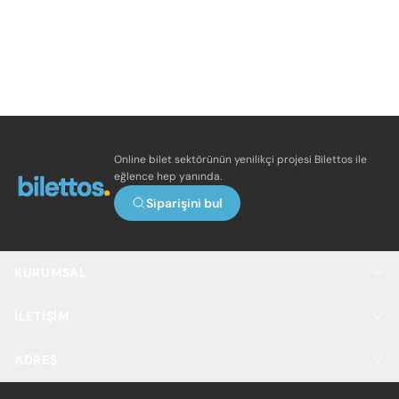
Online bilet sektörünün yenilikçi projesi Bilettos ile
eğlence hep yanında.
Siparişini bul
KURUMSAL
İLETIŞIM
ADRES