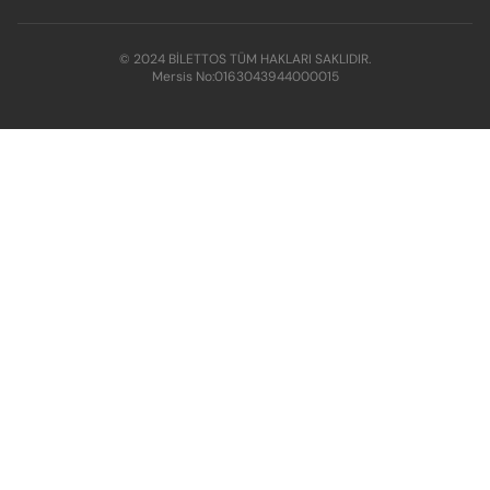
© 2024 BİLETTOS TÜM HAKLARI SAKLIDIR.
Mersis No:
0163043944000015