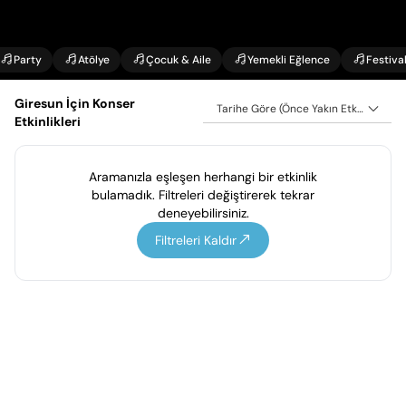
Party
Atölye
Çocuk & Aile
Yemekli Eğlence
Festiva
Giresun İçin Konser
Tarihe Göre (Önce Yakın Etkinlikler)
Etkinlikleri
Aramanızla eşleşen herhangi bir etkinlik
bulamadık. Filtreleri değiştirerek tekrar
deneyebilirsiniz.
Filtreleri Kaldır