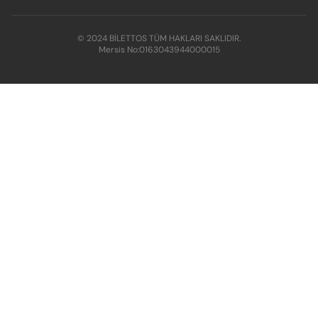
© 2024 BİLETTOS TÜM HAKLARI SAKLIDIR.
Mersis No:
0163043944000015