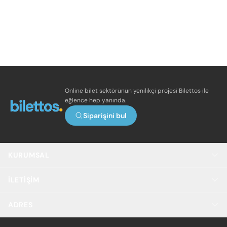
Online bilet sektörünün yenilikçi projesi Bilettos ile
eğlence hep yanında.
Siparişini bul
KURUMSAL
İLETIŞIM
ADRES