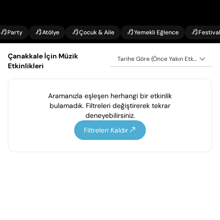
Party
Atölye
Çocuk & Aile
Yemekli Eğlence
Festiva
Çanakkale İçin Müzik
Tarihe Göre (Önce Yakın Etkinlikler)
Etkinlikleri
Aramanızla eşleşen herhangi bir etkinlik
bulamadık. Filtreleri değiştirerek tekrar
deneyebilirsiniz.
Filtreleri Kaldır