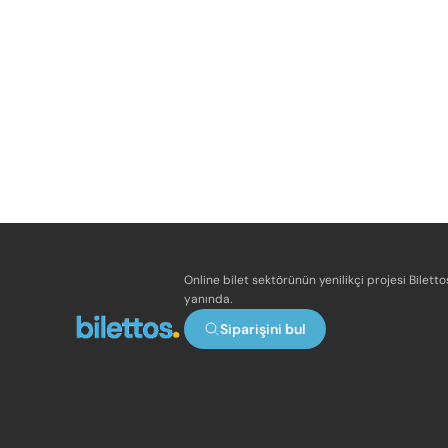
Online bilet sektörünün yenilikçi projesi Bilett
yanında.
Siparişini bul