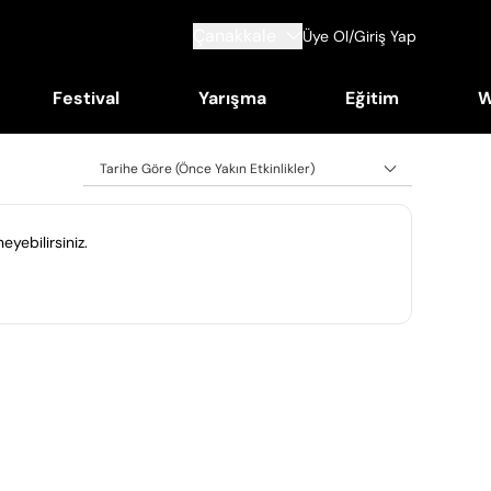
Çanakkale
Üye Ol/Giriş Yap
Festival
Yarışma
Eğitim
W
Tarihe Göre (Önce Yakın Etkinlikler)
eyebilirsiniz.