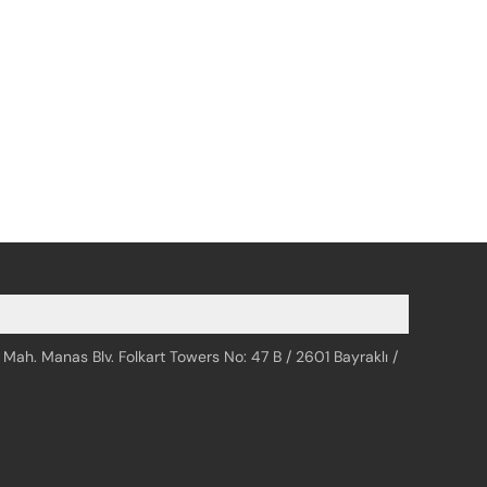
 Mah. Manas Blv. Folkart Towers No: 47 B / 2601 Bayraklı /