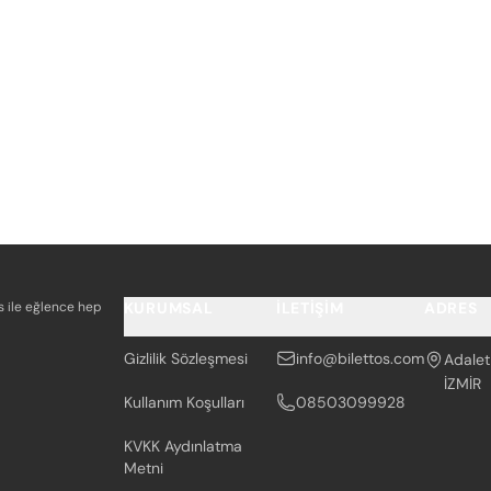
os ile eğlence hep
KURUMSAL
İLETIŞIM
ADRES
Gizlilik Sözleşmesi
info@bilettos.com
Adalet
İZMİR
Kullanım Koşulları
08503099928
KVKK Aydınlatma
Metni