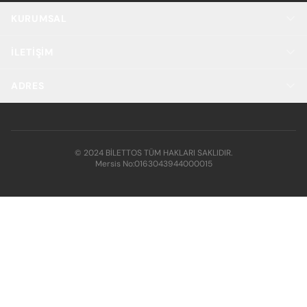
KURUMSAL
İLETIŞIM
ADRES
© 2024 BİLETTOS TÜM HAKLARI SAKLIDIR.
Mersis No:
0163043944000015