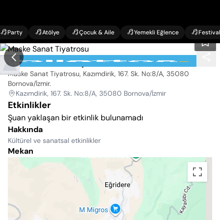
Party
Atölye
Çocuk & Aile
Yemekli Eğlence
Festiva
Maske Sanat Tiyatrosu
Maske Sanat Tiyatrosu, Kazımdirik, 167. Sk. No:8/A, 35080
Bornova/İzmir
.
Kazımdirik, 167. Sk. No:8/A, 35080 Bornova/İzmir
Etkinlikler
Şuan yaklaşan bir etkinlik bulunamadı
Hakkında
Kültürel ve sanatsal etkinlikler
Mekan