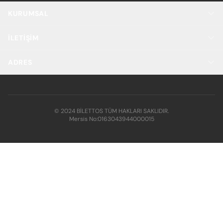
KURUMSAL
İLETIŞIM
ADRES
© 2024 BİLETTOS TÜM HAKLARI SAKLIDIR.
Mersis No:
0163043944000015