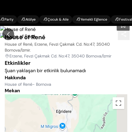
Party
Atölye
Çocuk & Aile
Yemekli Eğlence
Festiva
House of René
House of René, Erzene, Fevzi Çakmak Cd. No:47, 35040
Bornova/İzmir
.
Erzene, Fevzi Çakmak Cd. No:47, 35040 Bornova/İzmir
Etkinlikler
Şuan yaklaşan bir etkinlik bulunamadı
Hakkında
House of René- Bornova
Mekan