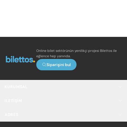
Online bilet sektörünün yenilikçi projesi Bilettos ile
eğlence hep yanında.
Siparişini bul
KURUMSAL
İLETIŞIM
ADRES