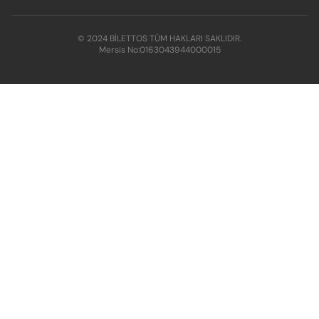
© 2024 BİLETTOS TÜM HAKLARI SAKLIDIR.
Mersis No:
0163043944000015