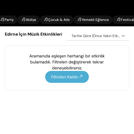
Party
Atölye
Çocuk & Aile
Yemekli Eğlence
Festiva
Edirne İçin Müzik Etkinlikleri
Tarihe Göre (Önce Yakın Etkinlikler)
Aramanızla eşleşen herhangi bir etkinlik
bulamadık. Filtreleri değiştirerek tekrar
deneyebilirsiniz.
Filtreleri Kaldır