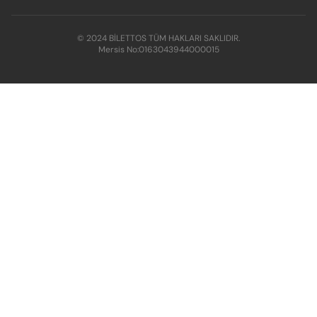
© 2024 BİLETTOS TÜM HAKLARI SAKLIDIR.
Mersis No:
0163043944000015