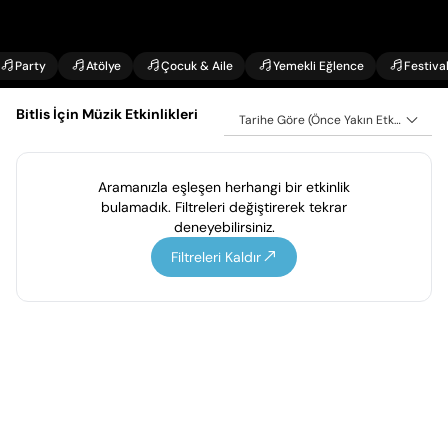
Party
Atölye
Çocuk & Aile
Yemekli Eğlence
Festiva
Bitlis İçin Müzik Etkinlikleri
Tarihe Göre (Önce Yakın Etkinlikler)
Aramanızla eşleşen herhangi bir etkinlik
bulamadık. Filtreleri değiştirerek tekrar
deneyebilirsiniz.
Filtreleri Kaldır