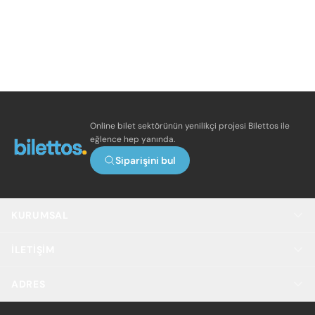
Online bilet sektörünün yenilikçi projesi Bilettos ile
eğlence hep yanında.
Siparişini bul
KURUMSAL
İLETIŞIM
ADRES