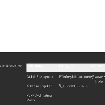
os ile eğlence hep
KURUMSAL
İLETIŞIM
ADRES
Gizlilik Sözleşmesi
info@bilettos.com
Adalet
İZMİR
Kullanım Koşulları
08503099928
KVKK Aydınlatma
Metni