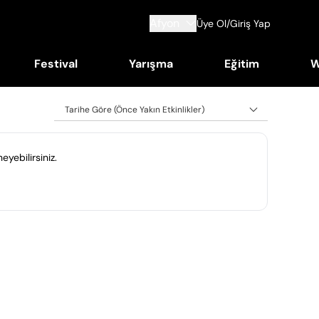
Afyon
Üye Ol/Giriş Yap
Festival
Yarışma
Eğitim
W
Tarihe Göre (Önce Yakın Etkinlikler)
eyebilirsiniz.