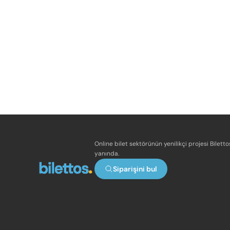
Online bilet sektörünün yenilikçi projesi Bilett
yanında.
Siparişini bul