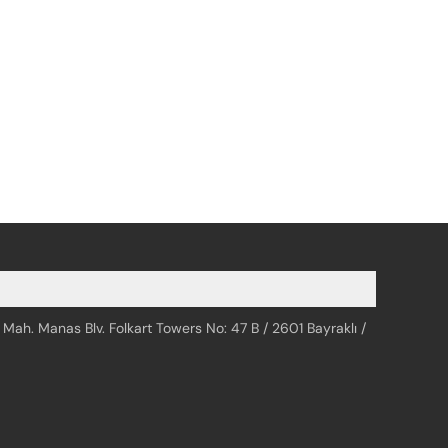
 Mah. Manas Blv. Folkart Towers No: 47 B / 2601 Bayraklı /