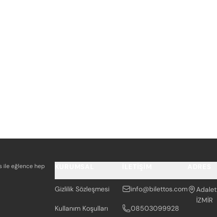
os ile eğlence hep
KURUMSAL
İLETIŞIM
ADRES
Gizlilik Sözleşmesi
info@bilettos.com
Adalet
İZMİR
Kullanım Koşulları
08503099928