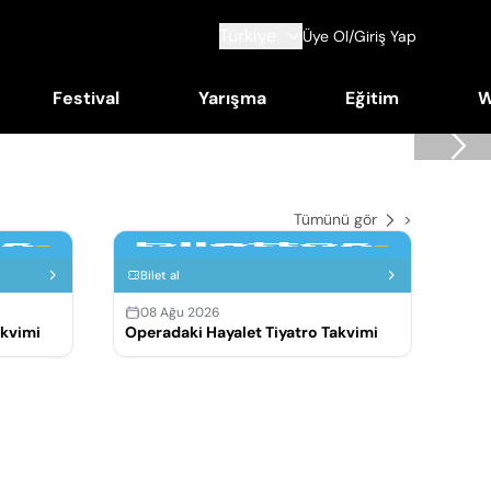
Türkiye
Üye Ol/Giriş Yap
Festival
Yarışma
Eğitim
W
Tümünü gör
>
Bilet al
Bi
08 Ağu 2026
akvimi
Operadaki Hayalet Tiyatro Takvimi
0
Kür
Tak