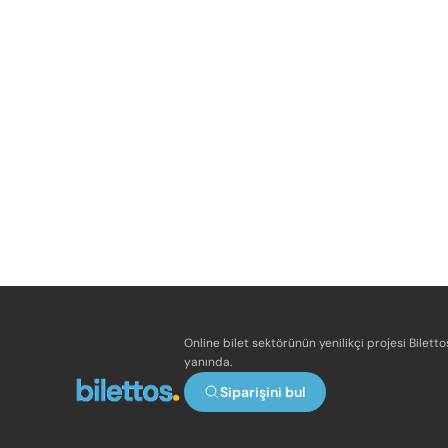
Online bilet sektörünün yenilikçi projesi Bilett
yanında.
Siparişini bul