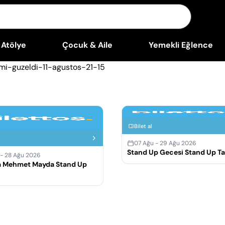
Atölye
Çocuk & Aile
Yemekli Eğlence
Bilet al
07 Ağu - 29 Ağu 2026
Stand Up Gecesi Stand Up T
 - 28 Ağu 2026
 Mehmet Mayda Stand Up