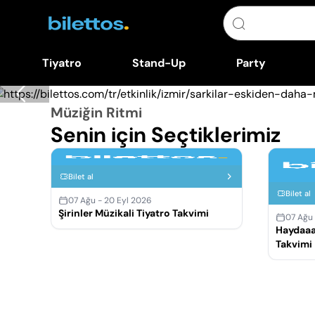
Tiyatro
Stand-Up
Party
Müziğin Ritmi
Senin için Seçtiklerimiz
Bilet al
Bilet al
07 Ağu - 20 Eyl 2026
Şirinler Müzikali Tiyatro Takvimi
07 Ağu
Haydaaa
Takvimi