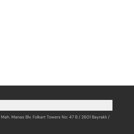
 Mah. Manas Blv. Folkart Towers No: 47 B / 2601 Bayraklı /