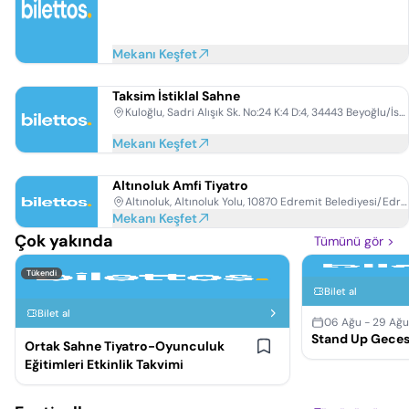
Mekanı Keşfet
Taksim İstiklal Sahne
Kuloğlu, Sadri Alışık Sk. No:24 K:4 D:4, 34443 Beyoğlu/İstanbul
Mekanı Keşfet
Altınoluk Amfi Tiyatro
Altınoluk, Altınoluk Yolu, 10870 Edremit Belediyesi/Edremit/Balıkesir
Mekanı Keşfet
Çok yakında
Tümünü gör
>
Tükendi
Bilet al
Bilet al
06 Ağu - 29 Ağ
Stand Up Geces
Ortak Sahne Tiyatro-Oyunculuk
Eğitimleri Etkinlik Takvimi