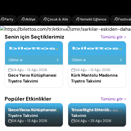
Party
Atölye
Çocuk & Aile
Yemekli Eğlence
Festiva
Senin için Seçtiklerimiz
Tümünü gör
>
Bilet al
Bilet al
04 Ağu - 13 Ağu 2026
04 Ağu - 13 Ağu 2026
Gece Yarısı Kütüphanesi
Kürk Mantolu Madonna
Tiyatro Takvimi
Tiyatro Takvimi
Popüler Etkinlikler
Tümünü gör
>
Gece Yarısı Kütüphanesi
Trivia Night Etkinlik
Tiyatro Takvimi
Takvimi
04 Ağu - 13 Ağu 2026
04 Ağu - 25 Ağu 2026
Bilet al
Bilet al