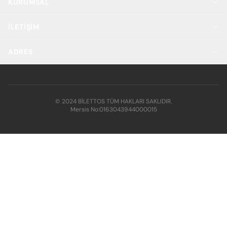
KURUMSAL
İLETIŞIM
ADRES
© 2024 BİLETTOS TÜM HAKLARI SAKLIDIR.
Mersis No:
0163043944000015