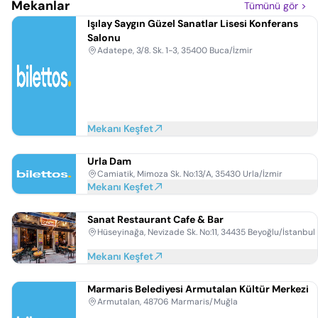
Mekanlar
Tümünü gör
>
Işılay Saygın Güzel Sanatlar Lisesi Konferans
Salonu
Adatepe, 3/8. Sk. 1-3, 35400 Buca/İzmir
Mekanı Keşfet
Urla Dam
Camiatik, Mimoza Sk. No:13/A, 35430 Urla/İzmir
Mekanı Keşfet
Sanat Restaurant Cafe & Bar
Hüseyinağa, Nevizade Sk. No:11, 34435 Beyoğlu/İstanbul
Mekanı Keşfet
Marmaris Belediyesi Armutalan Kültür Merkezi
Armutalan, 48706 Marmaris/Muğla