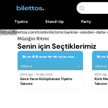
Tiyatro
Stand-Up
Party
Müziğin Ritmi
Senin için Seçtiklerimiz
Bilet al
Bilet al
04 Ağu - 13 Ağu 2026
04 Ağu
Gece Yarısı Kütüphanesi Tiyatro
Kürk Ma
Takvimi
Takvimi