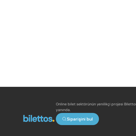
Online bilet sektörünün yenilikçi projesi Bilett
yanında.
Siparişini bul