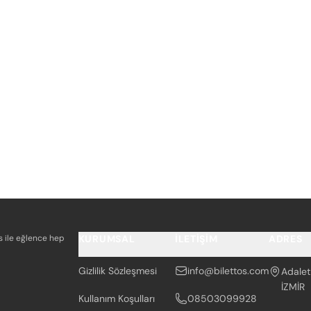
os ile eğlence hep
KURUMSAL
İLETIŞIM
ADRES
Gizlilik Sözleşmesi
info@bilettos.com
Adalet
İZMİR
Kullanım Koşulları
08503099928