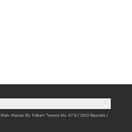
 Mah. Manas Blv. Folkart Towers No: 47 B / 2601 Bayraklı /