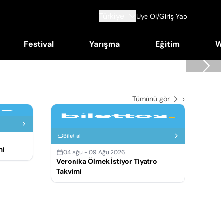
Türkiye
Üye Ol/Giriş Yap
Festival
Yarışma
Eğitim
W
Tümünü gör
>
Bi
Bilet al
0
mi
Tri
04 Ağu - 09 Ağu 2026
Veronika Ölmek İstiyor Tiyatro
Takvimi