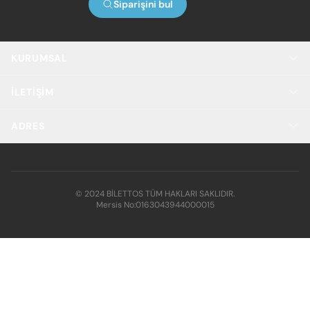
Siparişini bul
KURUMSAL
İLETIŞIM
ADRES
© 2024 BİLETTOS TÜM HAKLARI SAKLIDIR.
Mersis No:
0163043944000015