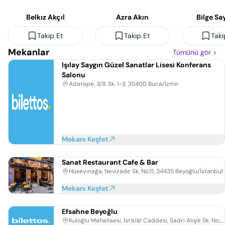
Belkız Akçıl
Azra Akın
Bilge S
Takip Et
Takip Et
Taki
Mekanlar
Tümünü gör
>
Işılay Saygın Güzel Sanatlar Lisesi Konferans
Salonu
Adatepe, 3/8. Sk. 1-3, 35400 Buca/İzmir
Mekanı Keşfet
Sanat Restaurant Cafe & Bar
Hüseyinağa, Nevizade Sk. No:11, 34435 Beyoğlu/İstanbul
Mekanı Keşfet
Efsahne Beyoğlu
Kuloğlu Mahallaesi, İstiklâl Caddesi, Sadri Alışık Sk. No:24 Kat:3, 34433 Beyoğlu/İstanbul