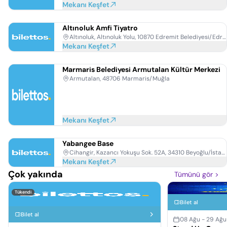
Mekanı Keşfet
Altınoluk Amfi Tiyatro
Altınoluk, Altınoluk Yolu, 10870 Edremit Belediyesi/Edremit/Balıkesir
Mekanı Keşfet
Marmaris Belediyesi Armutalan Kültür Merkezi
Armutalan, 48706 Marmaris/Muğla
Mekanı Keşfet
Yabangee Base
Cihangir, Kazancı Yokuşu Sok. 52A, 34310 Beyoğlu/İstanbul
Mekanı Keşfet
Çok yakında
Tümünü gör
>
Tükendi
Bilet al
Bilet al
08 Ağu - 29 Ağ