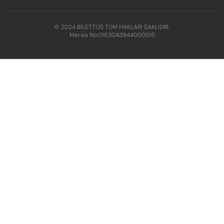
© 2024 BİLETTOS TÜM HAKLARI SAKLIDIR.
Mersis No:
0163043944000015