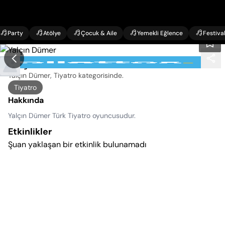
Party
Atölye
Çocuk & Aile
Yemekli Eğlence
Festiva
Yalçın Dümer Etkinlikleri
Yalçın Dümer, Tiyatro kategorisinde
.
Tiyatro
Hakkında
Yalçın Dümer Türk Tiyatro oyuncusudur.
Etkinlikler
Şuan yaklaşan bir etkinlik bulunamadı