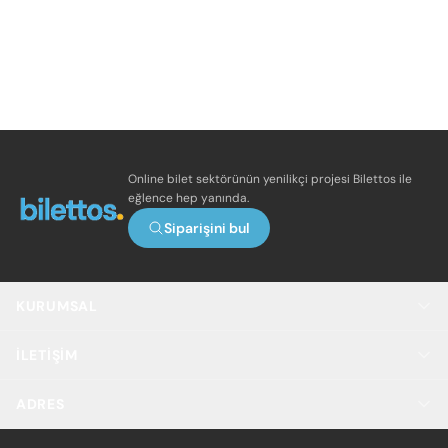
Online bilet sektörünün yenilikçi projesi Bilettos ile
eğlence hep yanında.
Siparişini bul
KURUMSAL
İLETIŞIM
ADRES