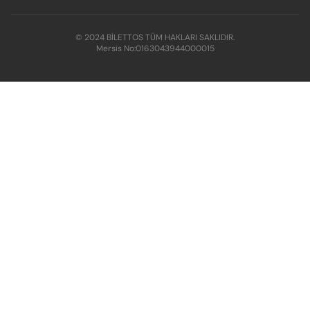
© 2024 BİLETTOS TÜM HAKLARI SAKLIDIR.
Mersis No:
0163043944000015