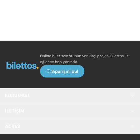
Online bilet sektörünün yenilikçi projesi Bilettos ile
eğlence hep yanında.
Siparişini bul
KURUMSAL
İLETIŞIM
ADRES