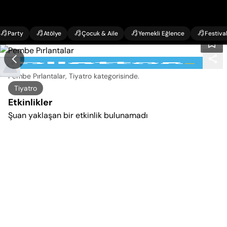
Party
Atölye
Çocuk & Aile
Yemekli Eğlence
Festiva
Pembe Pırlantalar Etkinlikleri
Pembe Pırlantalar, Tiyatro kategorisinde
.
Tiyatro
Etkinlikler
Şuan yaklaşan bir etkinlik bulunamadı