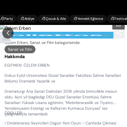
Party
Atölye
Çocuk & Aile
Yemekli Eğlence
Festiva
Özlem Erben Etkinlikleri
Özlem Erben, Sanat ve Film kategorisinde
.
Sanat ve Film
Hakkında
EGITMEN: ÖZLEM ERBEN
Dokuz Eylül Universitesi Güzel Sanatlar Fakültesi Sahne Sanatlari
Bölümü Dramatik Yazarlik ve
Dramaturgi Ana Sanat Dalindan 2018 yilinda birincilikle mezun
oldu. Ayni yil bagladigi DEU Güzel Sanatlar Enstitüsü Sahne
Sanatlari Yüksek Lisans egitimini, "Metinlerarasilik ve Tiyatro:
Yenidenyazim Estetigi ve Kafka'nin Kurmaca Dünyasi" tez
ÖDÜLLERi
çaligmasiyla tamamladi.
• Direklerarasi Seyircileri Ozgün Yeni Oyun - Canfeda Çikmazi