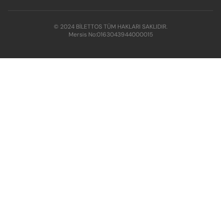
© 2024 BİLETTOS TÜM HAKLARI SAKLIDIR.
Mersis No:
0163043944000015