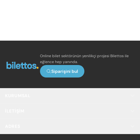
Online bilet sektörünün yenilikçi projesi Bilettos ile
eğlence hep yanında.
Siparişini bul
KURUMSAL
İLETIŞIM
ADRES