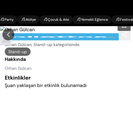
Party
Atölye
Çocuk & Aile
Yemekli Eğlence
Festiva
Orhan Gülcan Etkinlikleri
Orhan Gülcan, Stand-up kategorisinde
.
Stand-up
Hakkında
Orhan Gülcan
Etkinlikler
Şuan yaklaşan bir etkinlik bulunamadı