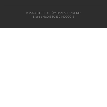
© 2024 BİLETTOS TÜM HAKLARI SAKLIDIR.
Mersis No:
0163043944000015