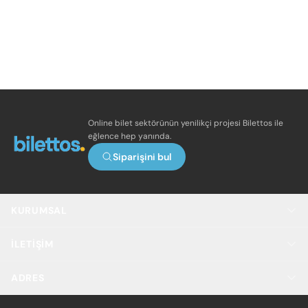
Online bilet sektörünün yenilikçi projesi Bilettos ile
eğlence hep yanında.
Siparişini bul
KURUMSAL
İLETIŞIM
ADRES