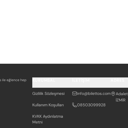
os ile eğlence hep
KURUMSAL
İLETIŞIM
ADRES
Gizlilik Sözleşmesi
info@bilettos.com
Adalet
İZMİR
Kullanım Koşulları
08503099928
KVKK Aydınlatma
Metni