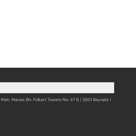
 Mah. Manas Blv. Folkart Towers No: 47 B / 2601 Bayraklı /