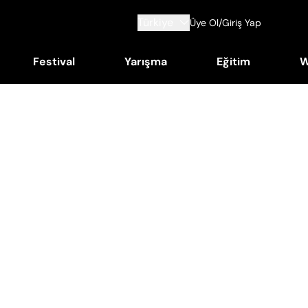
Türkiye
Üye Ol/Giriş Yap
Festival
Yarışma
Eğitim
W