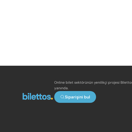
Online bilet sektörünün yenilikçi projesi Bilett
yanında.
Siparişini bul