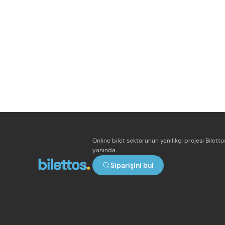
Online bilet sektörünün yenilikçi projesi Bilett
yanında.
Siparişini bul