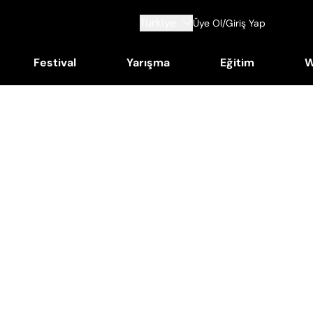
Türkiye
Üye Ol/Giriş Yap
Festival
Yarışma
Eğitim
W