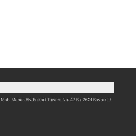
 Mah. Manas Blv. Folkart Towers No: 47 B / 2601 Bayraklı /