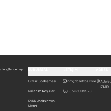
os ile eğlence hep
KURUMSAL
İLETIŞIM
ADRES
Gizlilik Sözleşmesi
info@bilettos.com
Adalet
İZMİR
Kullanım Koşulları
08503099928
KVKK Aydınlatma
Metni