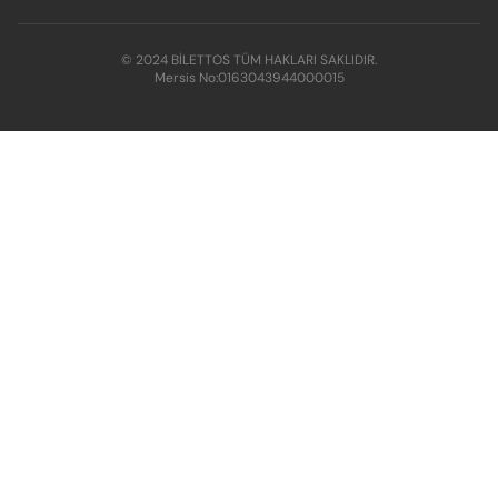
© 2024 BİLETTOS TÜM HAKLARI SAKLIDIR.
Mersis No:
0163043944000015