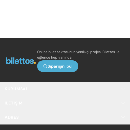
Online bilet sektörünün yenilikçi projesi Bilettos ile
eğlence hep yanında.
Siparişini bul
KURUMSAL
İLETIŞIM
ADRES