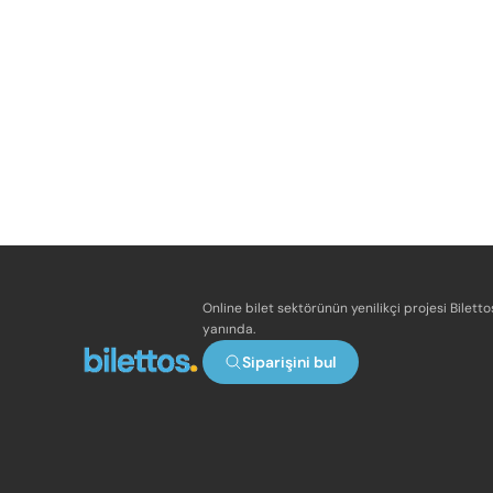
Online bilet sektörünün yenilikçi projesi Bilett
yanında.
Siparişini bul