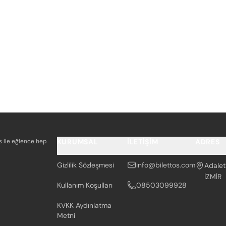
os ile eğlence hep
KURUMSAL
İLETIŞIM
ADRES
Gizlilik Sözleşmesi
info@bilettos.com
Adalet
İZMİR
Kullanım Koşulları
08503099928
KVKK Aydınlatma
Metni