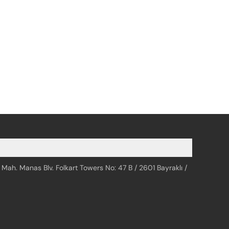
 Mah. Manas Blv. Folkart Towers No: 47 B / 2601 Bayraklı /