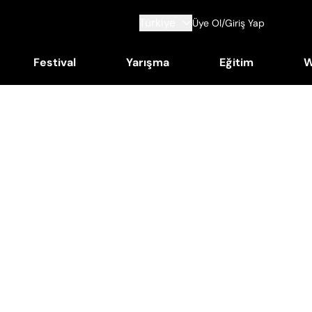
Türkiye
Üye Ol/Giriş Yap
Festival
Yarışma
Eğitim
W