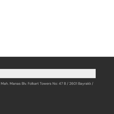
 Mah. Manas Blv. Folkart Towers No: 47 B / 2601 Bayraklı /