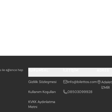
os ile eğlence hep
KURUMSAL
İLETIŞIM
ADRES
Gizlilik Sözleşmesi
info@bilettos.com
Adalet
İZMİR
Kullanım Koşulları
08503099928
KVKK Aydınlatma
Metni