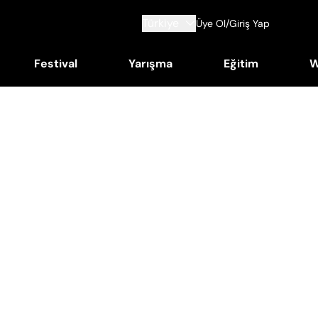
Türkiye
Üye Ol/Giriş Yap
Festival
Yarışma
Eğitim
W