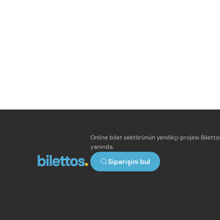
Online bilet sektörünün yenilikçi projesi Bilett
yanında.
Siparişini bul