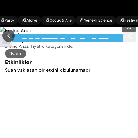
Party
Atölye
Çocuk & Aile
Yemekli Eğlence
Festiva
Erdinç Anaz Etkinlikleri
Erdinç Anaz, Tiyatro kategorisinde
.
Tiyatro
Etkinlikler
Şuan yaklaşan bir etkinlik bulunamadı