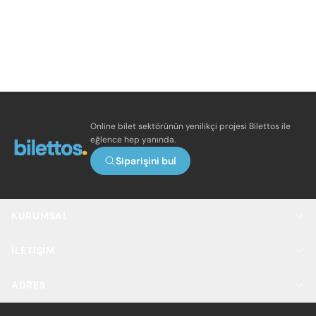
Online bilet sektörünün yenilikçi projesi Bilettos ile
eğlence hep yanında.
Siparişini bul
KURUMSAL
İLETIŞIM
ADRES