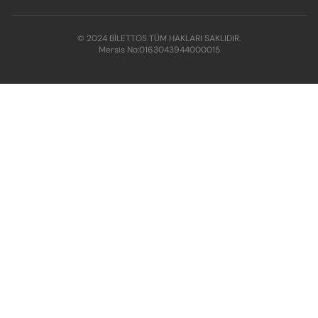
© 2024 BİLETTOS TÜM HAKLARI SAKLIDIR.
Mersis No:
0163043944000015