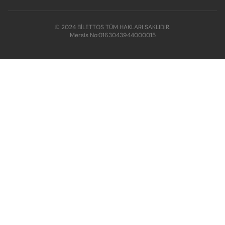
© 2024 BİLETTOS TÜM HAKLARI SAKLIDIR.
Mersis No:
0163043944000015