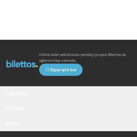
Online bilet sektörünün yenilikçi projesi Bilettos ile
eğlence hep yanında.
Siparişini bul
KURUMSAL
İLETIŞIM
ADRES