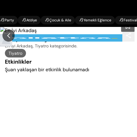
Party
Atölye
Çocuk & Aile
Yemekli Eğlence
Festiva
En İyi Arkadaş Etkinlikleri
En İyi Arkadaş, Tiyatro kategorisinde
.
Tiyatro
Etkinlikler
Şuan yaklaşan bir etkinlik bulunamadı