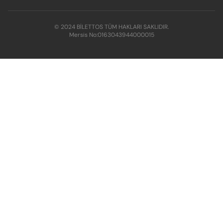
© 2024 BİLETTOS TÜM HAKLARI SAKLIDIR.
Mersis No:
0163043944000015