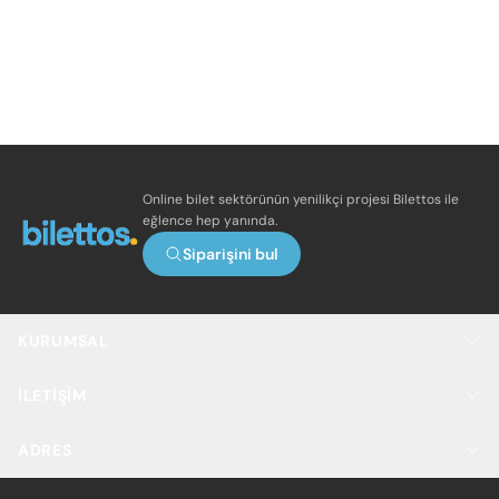
Online bilet sektörünün yenilikçi projesi Bilettos ile
eğlence hep yanında.
Siparişini bul
KURUMSAL
İLETIŞIM
ADRES