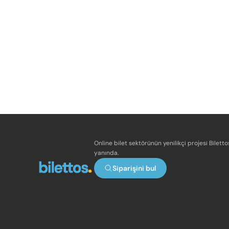
Online bilet sektörünün yenilikçi projesi Bilett
yanında.
Siparişini bul