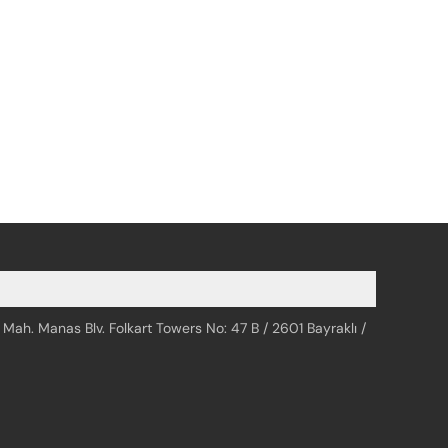
 Mah. Manas Blv. Folkart Towers No: 47 B / 2601 Bayraklı /