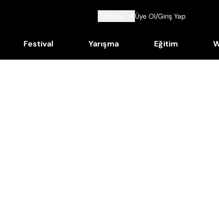
Türkiye
Üye Ol/Giriş Yap
Festival
Yarışma
Eğitim
W