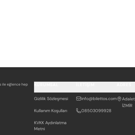
os ile eğlence hep
KURUMSAL
İLETIŞIM
ADRES
Gizlilik Sözleşmesi
info@bilettos.com
Adalet
İZMİR
Kullanım Koşulları
08503099928
KVKK Aydınlatma
Metni