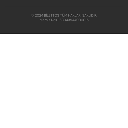
© 2024 BİLETTOS TÜM HAKLARI SAKLIDIR.
Mersis No:
0163043944000015