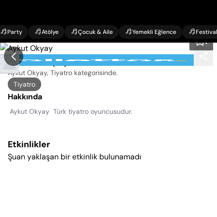
Party
Atölye
Çocuk & Aile
Yemekli Eğlence
Festiva
1
Aykut Okyay Etkinlikleri
Aykut Okyay, Tiyatro kategorisinde
.
Tiyatro
Hakkında
Aykut Okyay Türk tiyatro oyuncusudur.
Etkinlikler
Şuan yaklaşan bir etkinlik bulunamadı