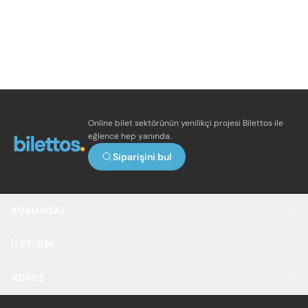
Online bilet sektörünün yenilikçi projesi Bilettos ile
eğlence hep yanında.
Siparişini bul
KURUMSAL
İLETIŞIM
ADRES