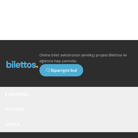
Online bilet sektörünün yenilikçi projesi Bilettos ile
eğlence hep yanında.
Siparişini bul
KURUMSAL
İLETIŞIM
ADRES