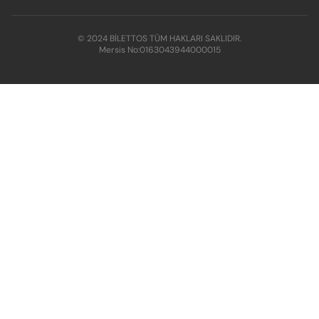
© 2024 BİLETTOS TÜM HAKLARI SAKLIDIR.
Mersis No:
0163043944000015