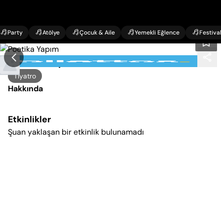
Party
Atölye
Çocuk & Aile
Yemekli Eğlence
Festiva
Poetika Yapım
Tiyatro
Hakkında
Etkinlikler
Şuan yaklaşan bir etkinlik bulunamadı