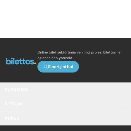
Online bilet sektörünün yenilikçi projesi Bilettos ile
eğlence hep yanında.
Siparişini bul
KURUMSAL
İLETIŞIM
ADRES