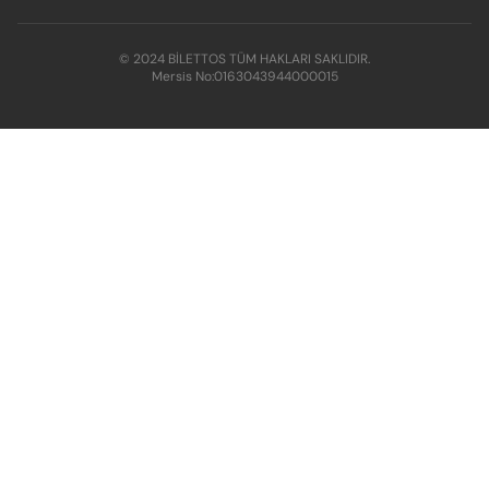
© 2024 BİLETTOS TÜM HAKLARI SAKLIDIR.
Mersis No:
0163043944000015