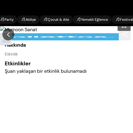
Party
Atölye
Çocuk & Aile
Yemekli Eğlence
Festiva
Mymoon Sanat
Hakkında
Etkinlik
Etkinlikler
Şuan yaklaşan bir etkinlik bulunamadı