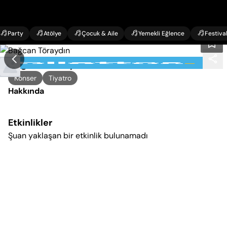
Party
Atölye
Çocuk & Aile
Yemekli Eğlence
Festiva
Bağcan Töraydın
Konser
Tiyatro
Hakkında
Etkinlikler
Şuan yaklaşan bir etkinlik bulunamadı