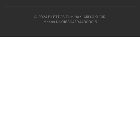
© 2024 BİLETTOS TÜM HAKLARI SAKLIDIR.
Mersis No:
0163043944000015