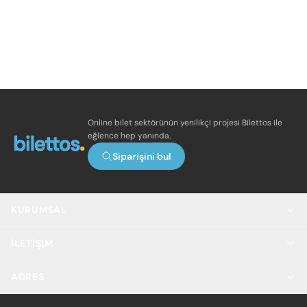
Online bilet sektörünün yenilikçi projesi Bilettos ile
eğlence hep yanında.
Siparişini bul
KURUMSAL
İLETIŞIM
ADRES