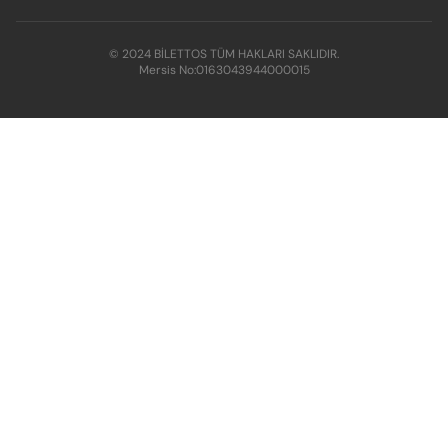
© 2024 BİLETTOS TÜM HAKLARI SAKLIDIR.
Mersis No:
0163043944000015