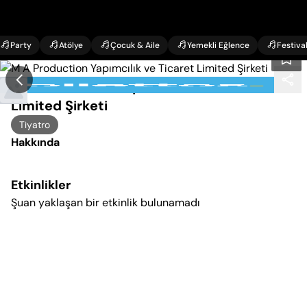
Party
Atölye
Çocuk & Aile
Yemekli Eğlence
Festiva
M A Production Yapımcılık ve Ticaret
Limited Şirketi
Tiyatro
Hakkında
Etkinlikler
Şuan yaklaşan bir etkinlik bulunamadı