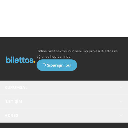
Online bilet sektörünün yenilikçi projesi Bilettos ile
eğlence hep yanında.
Siparişini bul
KURUMSAL
İLETIŞIM
ADRES