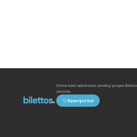
Online bilet sektörünün yenilikçi projesi Bilett
yanında.
Siparişini bul