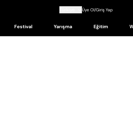
Türkiye
Üye Ol/Giriş Yap
Festival
Yarışma
Eğitim
W