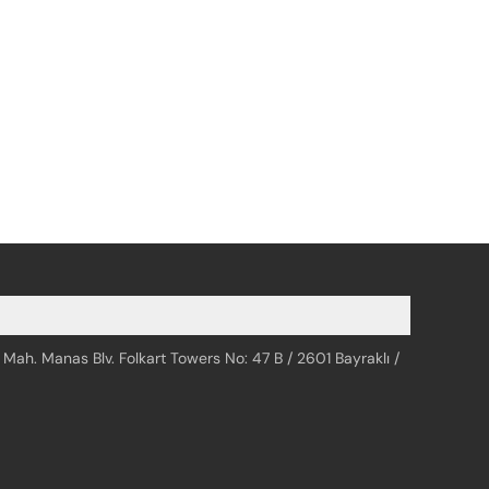
 Mah. Manas Blv. Folkart Towers No: 47 B / 2601 Bayraklı /