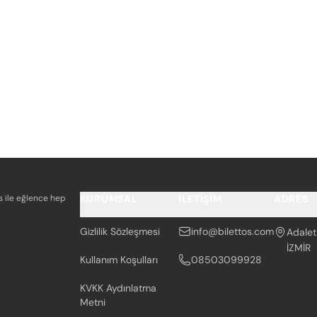
os ile eğlence hep
KURUMSAL
İLETIŞIM
ADRES
Gizlilik Sözleşmesi
info@bilettos.com
Adalet
İZMİR
Kullanım Koşulları
08503099928
KVKK Aydınlatma
Metni