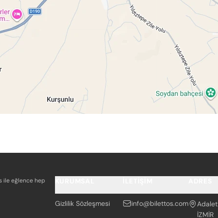
os ile eğlence hep
KURUMSAL
İLETIŞIM
ADRES
Gizlilik Sözleşmesi
info@bilettos.com
Adalet
İZMİR