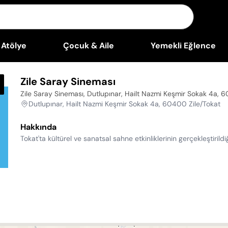
Atölye
Çocuk & Aile
Yemekli Eğlence
Zile Saray Sineması
Zile Saray Sineması, Dutlupınar, Hailt Nazmi Keşmir Sokak 4a, 
Dutlupınar, Hailt Nazmi Keşmir Sokak 4a, 60400 Zile/Tokat
Hakkında
Tokat'ta kültürel ve sanatsal sahne etkinliklerinin gerçekleştiril