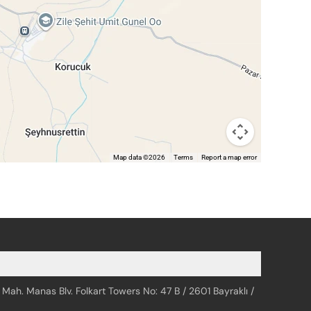
Map data ©2026
Terms
Report a map error
 Mah. Manas Blv. Folkart Towers No: 47 B / 2601 Bayraklı /