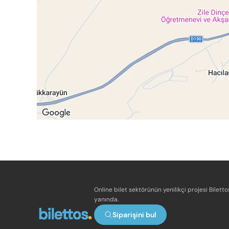
Online bilet sektörünün yenilikçi projesi Bilett
yanında.
Siparişini bul