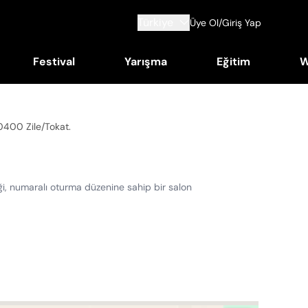
Türkiye
Üye Ol/Giriş Yap
Festival
Yarışma
Eğitim
W
60400 Zile/Tokat
.
diği, numaralı oturma düzenine sahip bir salon