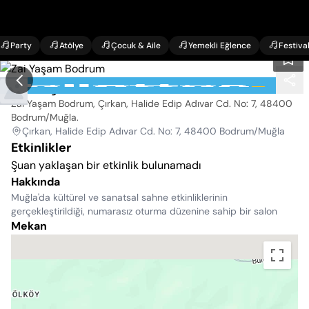
Party
Atölye
Çocuk & Aile
Yemekli Eğlence
Festiva
Zai Yaşam Bodrum
Zai Yaşam Bodrum, Çırkan, Halide Edip Adıvar Cd. No: 7, 48400
Bodrum/Muğla
.
Çırkan, Halide Edip Adıvar Cd. No: 7, 48400 Bodrum/Muğla
Etkinlikler
Şuan yaklaşan bir etkinlik bulunamadı
Hakkında
Muğla'da kültürel ve sanatsal sahne etkinliklerinin
gerçekleştirildiği, numarasız oturma düzenine sahip bir salon
Mekan