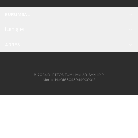
KURUMSAL
İLETIŞIM
ADRES
© 2024 BİLETTOS TÜM HAKLARI SAKLIDIR.
Mersis No:
0163043944000015