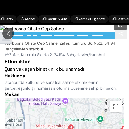
Party
Atölye
Çocuk & Aile
Yemekli Eğlence
Festiva
Yenibosna Ofiste Cep Sahne
Yenibosna Ofiste Cep Sahne, Zafer, Kumrulu Sk. No:2, 34194
Bahçelievler/İstanbul
.
Zafer, Kumrulu Sk. No:2, 34194 Bahçelievler/İstanbul
Etkinlikler
Şuan yaklaşan bir etkinlik bulunamadı
Hakkında
İstanbul'da kültürel ve sanatsal sahne etkinliklerinin
gerçekleştirildiği, numarasız oturma düzenine sahip bir salon.
Mekan