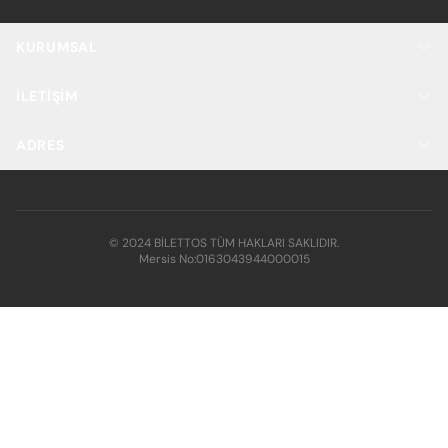
KURUMSAL
İLETIŞIM
ADRES
© 2024 BİLETTOS TÜM HAKLARI SAKLIDIR.
Mersis No:
0163043944000015