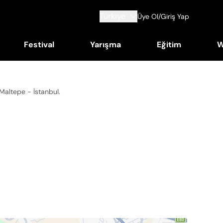
Türkiye
Üye Ol/Giriş Yap
Festival
Yarışma
Eğitim
W
 Maltepe - İstanbul
.