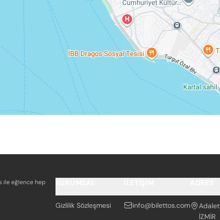
os ile eğlence hep
KURUMSAL
İLETIŞIM
ADRES
Gizlilik Sözleşmesi
info@bilettos.com
Adalet
İZMİR