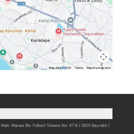
Map data ©2026
Terms
Report a map error
 Mah. Manas Blv. Folkart Towers No: 47 B / 2601 Bayraklı /