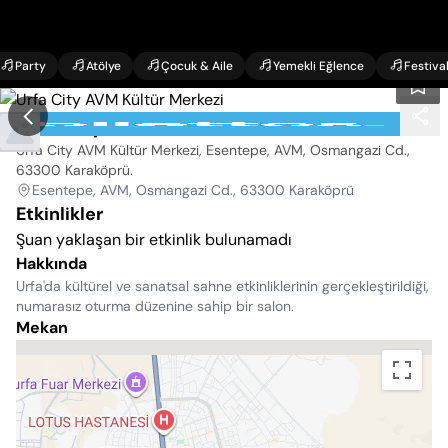
Party
Atölye
Çocuk & Aile
Yemekli Eğlence
Festiva
Urfa City AVM Kültür Merkezi
Urfa City AVM Kültür Merkezi, Esentepe, AVM, Osmangazi Cd.,
63300 Karaköprü
.
Esentepe, AVM, Osmangazi Cd., 63300 Karaköprü
Etkinlikler
Şuan yaklaşan bir etkinlik bulunamadı
Hakkında
Urfa'da kültürel ve sanatsal sahne etkinliklerinin gerçekleştirildiği,
numarasız oturma düzenine sahip bir salon.
Mekan