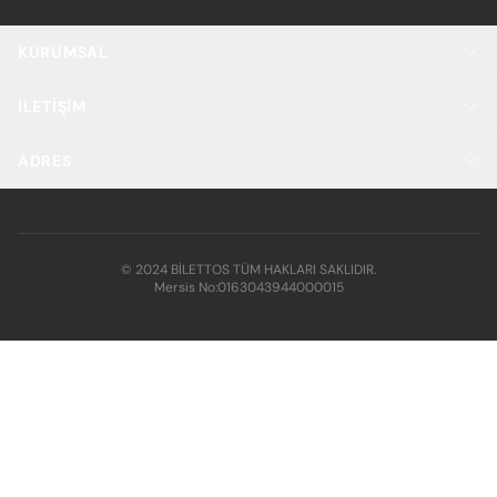
KURUMSAL
İLETIŞIM
ADRES
© 2024 BİLETTOS TÜM HAKLARI SAKLIDIR.
Mersis No:
0163043944000015