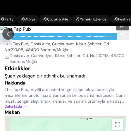
Party
Atölye
Çocuk & Aile
Yemekli Eğlence
Festiva
The Tap Pub
The Tap Pub, Oasis avm, Cumhuriyet, Kıbrıs Şehitleri Cd.
No:210/98, 48400 Bodrum/Muğla
.
Oasis avm, Cumhuriyet, Kıbrıs Şehitleri Cd. No:210/98, 48400
Bodrum/Muğla
Etkinlikler
Şuan yaklaşan bir etkinlik bulunamadı
Hakkında
The Tap Pub, keyifli atmosferi ve geniş içecek yelpazesiyle
misafirlerine unutulmaz anlar sunan bir buluşma noktasıdır. Canlı
müzik, zengin atıştırmalık menüsü ve samimi ortamıyla arkadaş
Daha fazla
buluşmaları ve özel kutlamalar için ideal bir mekandır.
Mekan