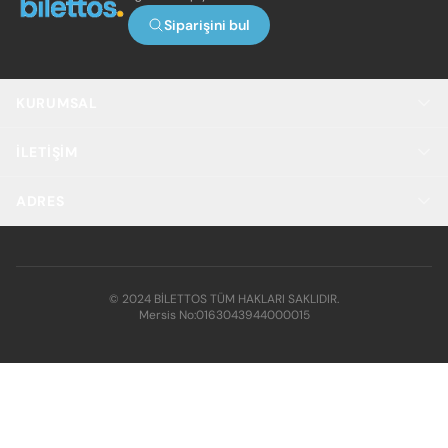
Siparişini bul
KURUMSAL
İLETIŞIM
ADRES
© 2024 BİLETTOS TÜM HAKLARI SAKLIDIR.
Mersis No:
0163043944000015