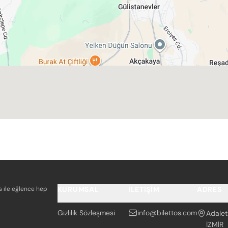
os ile eğlence hep
KURUMSAL
İLETIŞIM
ADRES
Gizlilik Sözleşmesi
info@bilettos.com
Adalet
İZMİR