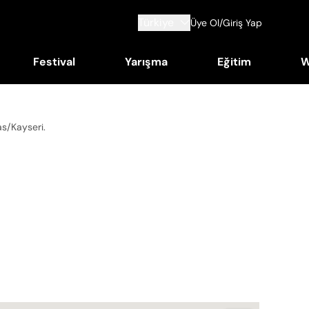
Türkiye
Üye Ol/Giriş Yap
Festival
Yarışma
Eğitim
W
as/Kayseri
.