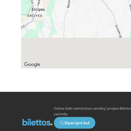
Online bilet sektörünün yenilikçi projesi Bilett
yanında.
Siparişini bul