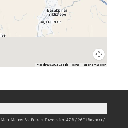
Map data ©2026 Google
Terms
Report a map error
 Mah. Manas Blv. Folkart Towers No: 47 B / 2601 Bayraklı /