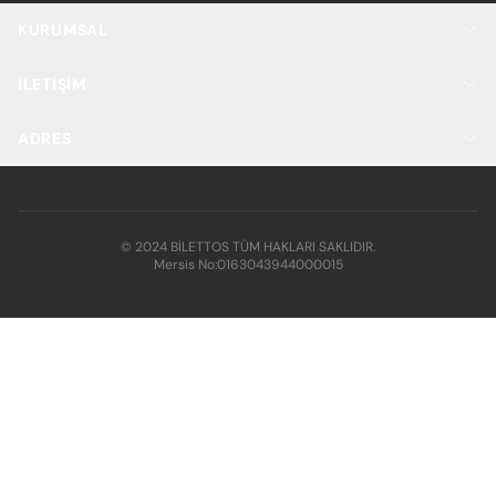
KURUMSAL
İLETIŞIM
ADRES
© 2024 BİLETTOS TÜM HAKLARI SAKLIDIR.
Mersis No:
0163043944000015