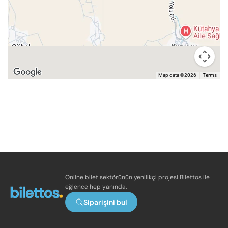
Map data ©2026
Terms
Online bilet sektörünün yenilikçi projesi Bilettos ile
eğlence hep yanında.
Siparişini bul