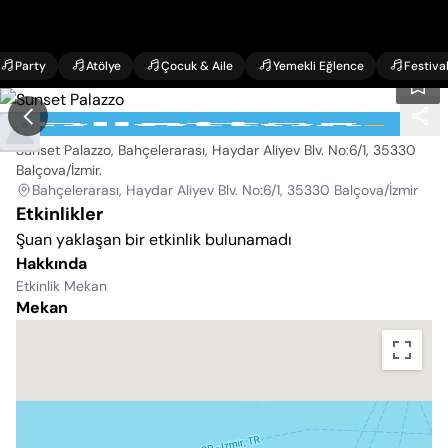
Party
Atölye
Çocuk & Aile
Yemekli Eğlence
Festiva
Sunset Palazzo
Sunset Palazzo, Bahçelerarası, Haydar Aliyev Blv. No:6/1, 35330
Balçova/İzmir
.
Bahçelerarası, Haydar Aliyev Blv. No:6/1, 35330 Balçova/İzmir
Etkinlikler
Şuan yaklaşan bir etkinlik bulunamadı
Hakkında
Etkinlik Mekan
Mekan