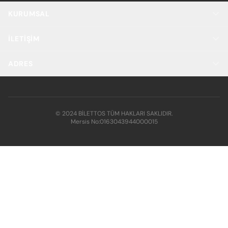
KURUMSAL
İLETIŞIM
ADRES
© 2024 BİLETTOS TÜM HAKLARI SAKLIDIR.
Mersis No:
0163043944000015