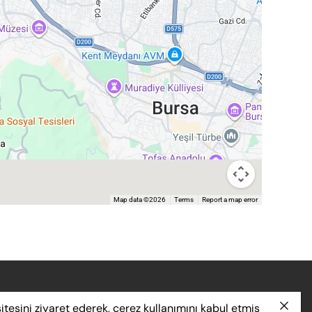
Map data ©2026
Terms
Report a map error
itesini ziyaret ederek, çerez kullanımını kabul etmiş