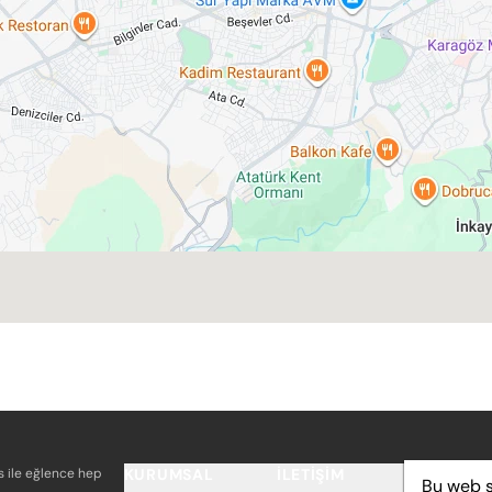
os ile eğlence hep
KURUMSAL
İLETIŞIM
ADRES
Bu web s