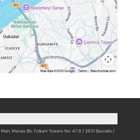
Map data ©2026 Google
Terms
Report a map error
 Mah. Manas Blv. Folkart Towers No: 47 B / 2601 Bayraklı /