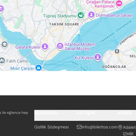
os ile eğlence hep
KURUMSAL
İLETIŞIM
ADRES
Gizlilik Sözleşmesi
info@bilettos.com
Adalet
İZMİR