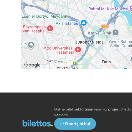
Online bilet sektörünün yenilikçi projesi Bilett
yanında.
Siparişini bul