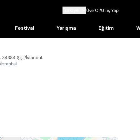
Türkiye
Üye Ol/Giriş Yap
Festival
Yarışma
Eğitim
W
, 34384 Şişli/İstanbul
.
/İstanbul