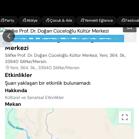
Party
Atölye
Çocuk & Aile
Yemekli Eğlence
Festiva
Silifke Prof. Dr. Doğan Cüceloğlu Kültür
Merkezi
Silifke Prof. Dr. Doğan Cüceloğlu Kültür Merkezi, Yeni, 364. Sk.,
33940 Silifke/Mersin
.
Yeni, 364. Sk., 33940 Silifke/Mersin
Etkinlikler
Şuan yaklaşan bir etkinlik bulunamadı
Hakkında
Kültürel ve Sanatsal Etkinlikler
Mekan