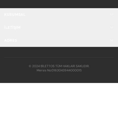
KURUMSAL
İLETIŞIM
ADRES
© 2024 BİLETTOS TÜM HAKLARI SAKLIDIR.
Mersis No:
0163043944000015