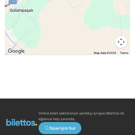
Map data ©2026
Terms
Online bilet sektörünün yenilikçi projesi Bilettos ile
eğlence hep yanında.
Siparişini bul