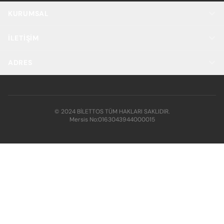
KURUMSAL
İLETIŞIM
ADRES
© 2024 BİLETTOS TÜM HAKLARI SAKLIDIR.
Mersis No:
0163043944000015